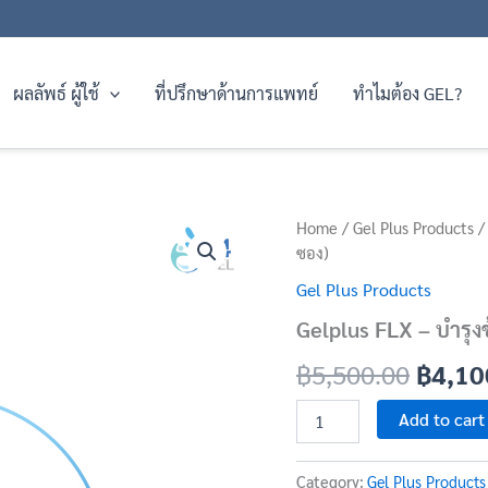
ผลลัพธ์ ผู้ใช้
ที่ปรึกษาด้านการแพทย์
ทำไมต้อง GEL?
Gelplus
Home
/
Gel Plus Products
Origin
/ 
FLX
ซอง)
–
price
Gel Plus Products
บำรุง
was:
ข้อ
Gelplus FLX – บำรุงข
ต่อ
฿5,50
กระดูก
฿
5,500.00
฿
4,10
ลด
อักเสบ
Add to cart
(1
กล่อง
มี
Category:
Gel Plus Products
30