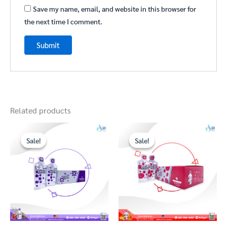
Save my name, email, and website in this browser for
the next time I comment.
Related products
Original
Current
Original
Current
price
price
price
price
Sale!
Sale!
Sale!
Sale!
was:
is:
was:
is:
฿4,000.00.
฿3,100.00.
฿4,000.00.
฿3,100.00.