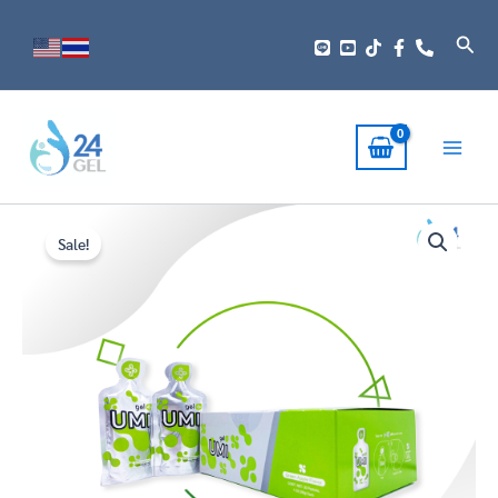
Skip
to
Sear
content
Gelplus
Original
Current
UMI
Sale!
price
price
-
บำรุง
was:
is:
ไต
ลด
฿4,900.00.
฿3,500.00.
เบา
หวาน
เพิ่ม
ภูมิ
ต้านทาน
(1
กล่อง