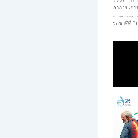
อาการโดยรว
…………………
รสชาติดี ก