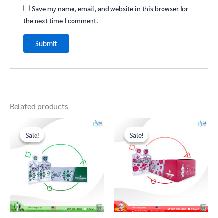
Save my name, email, and website in this browser for
the next time I comment.
Related products
Original
Current
Original
Current
price
price
price
price
Sale!
Sale!
Sale!
Sale!
was:
is:
was:
is:
฿4,000.00.
฿3,100.00.
฿4,000.00.
฿3,100.00.