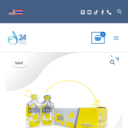
Skip
to
Sear
content
Gelplus
Original
Current
HRT
Sale!
price
price
–
บำรุง
was:
is:
หัวใจ
ลด
฿4,200.00.
฿3,200.00.
ไข
มัน
เลว
ปรับ
ความ
ดัน
(1