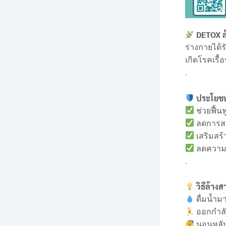
DETOX ล
ร่างกายได
เกิดโรคเรื้
.
ประโยชน
ช่วยฟื้น
ลดการส
เสริมสร้
ลดความเ
.
วิธีล้าง
ดื่มน้ำม
ออกกำลัง
นอนหลับเ