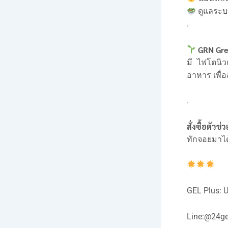
ดูแลระบ
.
GRN Gree
มี ไฟโตนิว
อาหาร เพื่อส
.
สั่งซื้อตัว
ทักจอยมาได
GEL Plus:
Line:
@24ge