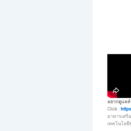
อยากดูแลลำ
Click :
http
อาหารเสริม
เทคโนโลยีขั