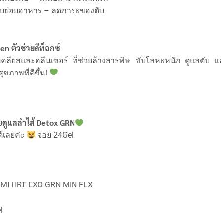
บย่อยอาหาร – ลดภาระของตับ
n ตัวช่วยดีท็อกซ์
เคลียสและคลีนเซอร์ ที่ช่วยล้างสารพิษ ขับโลหะหนัก ดูแลตับ 
ุขภาพที่ดีขึ้น!
ช่วยดูแลลำไส้ Detox GRN
้เลยค่ะ
จอย 24Gel
 UMI HRT EXO GRN MIN FLX
l