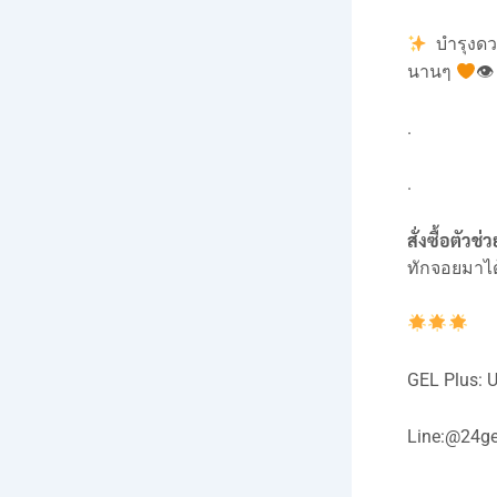
บำรุงดวง
นานๆ
👁
.
.
สั่งซื้อตัว
ทักจอยมาได
GEL Plus:
Line:
@24ge