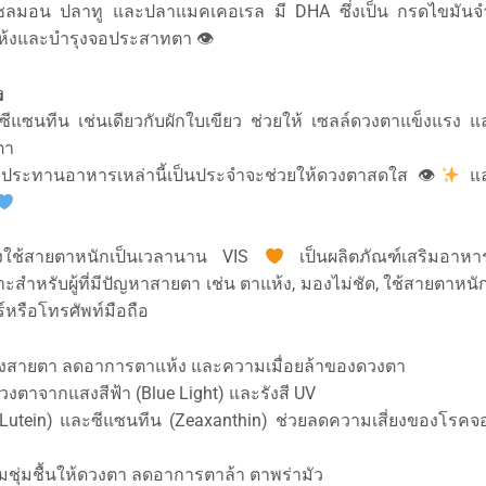
ซลมอน ปลาทู และปลาแมคเคอเรล มี DHA ซึ่งเป็น กรดไขมันจำเป
แห้งและบำรุงจอประสาทตา 👁
ง
ะซีแซนทีน เช่นเดียวกับผักใบเขียว ช่วยให้ เซลล์ดวงตาแข็งแรง
ตา
ับประทานอาหารเหล่านี้เป็นประจำจะช่วยให้ดวงตาสดใส 👁
แล
งใช้สายตาหนักเป็นเวลานาน VIS
เป็นผลิตภัณฑ์เสริมอาหารท
ะสำหรับผู้ที่มีปัญหาสายตา เช่น ตาแห้ง, มองไม่ชัด, ใช้สายตาหน
์หรือโทรศัพท์มือถือ
ุงสายตา ลดอาการตาแห้ง และความเมื่อยล้าของดวงตา
งตาจากแสงสีฟ้า (Blue Light) และรังสี UV
 (Lutein) และซีแซนทีน (Zeaxanthin) ช่วยลดความเสี่ยงของโร
มชุ่มชื้นให้ดวงตา ลดอาการตาล้า ตาพร่ามัว