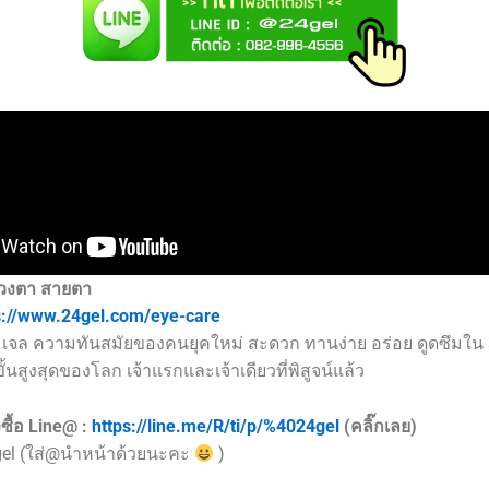
วงตา สายตา
s://www.24gel.com/eye-care
เจล ความทันสมัยของคนยุคใหม่ สะดวก ทานง่าย อร่อย ดูดซึมใน 
้นสูงสุดของโลก เจ้าแรกและเจ้าเดียวที่พิสูจน์แล้ว
ซื้อ Line@ :
https://line.me/R/ti/p/%4024gel
(คลิ๊กเลย)
gel (ใส่@นำหน้าด้วยนะคะ
)