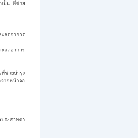
็น ที่ช่วย
 และลดอาการ
ะลดอาการ
ี่ช่วยบำรุง
ักจากหน้าจอ
คจอประสาทตา