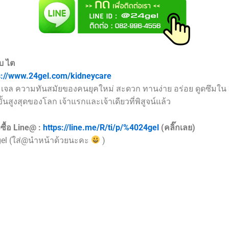
บ ไต
s://www.24gel.com/kidneycare
เจล ความทันสมัยของคนยุคใหม่ สะดวก ทานง่าย อร่อย ดูดซึมใน 
้นสูงสุดของโลก เจ้าแรกและเจ้าเดียวที่พิสูจน์แล้ว
ซื้อ Line@ :
https://line.me/R/ti/p/%4024gel
(คลิ๊กเลย)
gel (ใส่@นำหน้าด้วยนะคะ
)