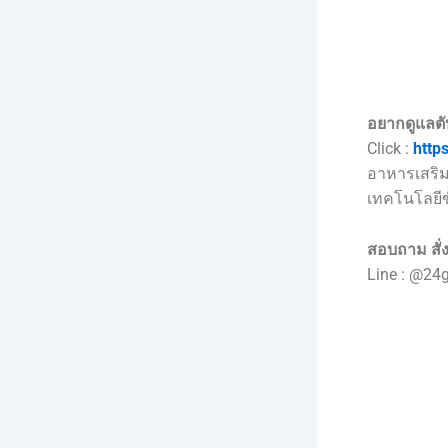
อยากดูแลตั
Click :
http
อาหารเสริม
เทคโนโลยีขั
สอบถาม สั่ง
Line : @24