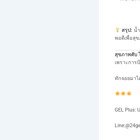
สรุป:
น้ำ
พอดีเพื่อสุข
สุขภาพตับ ไต
เพราะการป
ทักจอยมาได
GEL Plus:
Line:@24ge