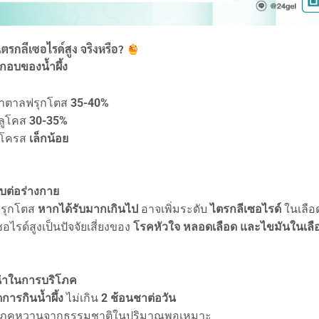
้ไตรกลีเซอไรด์สูง จริงหรือ?
กอบของน้ำผึ้ง
้ำตาลฟรุกโตส
35-40%
ลูโคส
30-35%
ูโครส
เล็กน้อย
ต่อร่างกาย
รุกโตส
หากได้รับมากเกินไป
อาจเพิ่มระดับ
ไตรกลีเซอไรด์
ในเลือ
อไรด์สูงเป็นปัจจัยเสี่ยงของ
โรคหัวใจ หลอดเลือด และไขมันในเลือ
ำในการบริโภค
การกินน้ำผึ้ง
ไม่เกิน
2 ช้อนชาต่อวัน
ิโภคหวานจากธรรมชาติในปริมาณพอเหมาะ