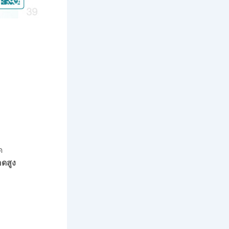
ด
ดสูง