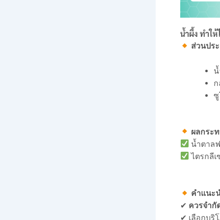
น้ำผึ้ง ทำให
ส่วนประ
น
ก
ซ
ผลกระทบ
น้ำตาลฟ
ไตรกลีเซ
คำแนะน
✔
ควรจำกัด
✔ เลือกบร