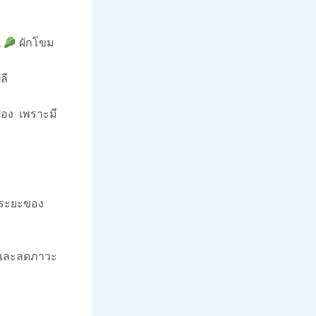
,
ผักโขม
ลี
อง เพราะมี
บระยะของ
 และลดภาวะ