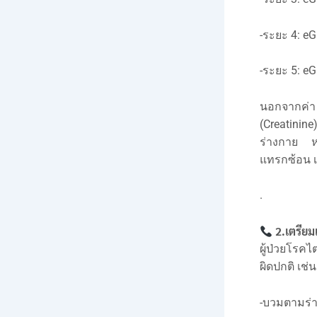
-ระยะ 4: eG
-ระยะ 5: eG
นอกจากค่า 
(Creatinin
ร่างกาย ห
แทรกซ้อน เ
.
2.เตรียม
ผู้ป่วยโรคไ
ผิดปกติ เช่น
-บวมตามร่