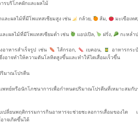
ารบริโภคผักและผลไม้
ผักและผลไม้ที่มีโพแทสเซียมสูง เช่น
กล้วย,
ส้ม,
มะเขือเทศ
กและผลไม้ที่มีโพแทสเซียมต่ำ เช่น
แอปเปิล,
ฝรั่ง,
กะหล่ำป
ยงอาหารสำเร็จรูป เช่น
ไส้กรอก,
เบคอน,
อาหารกระป๋
ซึ่งอาจทำให้ความดันโลหิตสูงขึ้นและทำให้ไตเสื่อมเร็วขึ้น
ริมาณโปรตีน
แพทย์หรือนักโภชนาการเพื่อกำหนดปริมาณโปรตีนที่เหมาะสมกั
ปลี่ยนพฤติกรรมการกินอาหารจะช่วยชะลอการเสื่อมของไต
อาจเกิดขึ้นได้