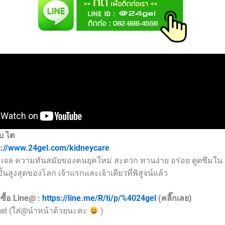
บ ไต
s://www.24gel.com/kidneycare
เจล ความทันสมัยของคนยุคใหม่ สะดวก ทานง่าย อร่อย ดูดซึมใน 
้นสูงสุดของโลก เจ้าแรกและเจ้าเดียวที่พิสูจน์แล้ว
ซื้อ Line@ :
https://line.me/R/ti/p/%4024gel
(คลิ๊กเลย)
gel (ใส่@นำหน้าด้วยนะคะ
)