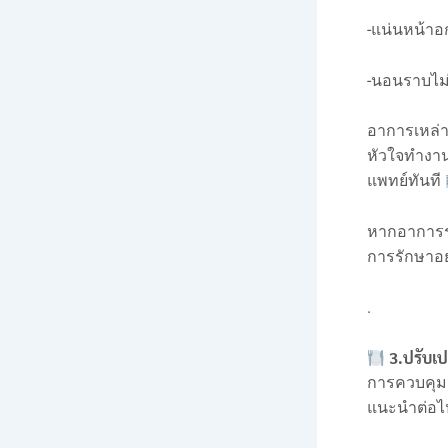
-แน่นหน้า
-นอนราบไม่ไ
อาการเหล่
หัวใจทำงา
แพทย์ทันที
หากอาการร
การรักษาอย
.
3.ปรับเป
การควบคุมอ
แนะนำต่อไป