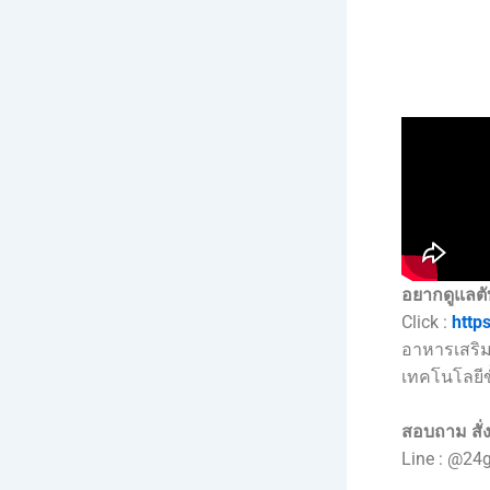
อยากดูแลตั
Click :
http
อาหารเสริม
เทคโนโลยีขั
สอบถาม สั่ง
Line : @24