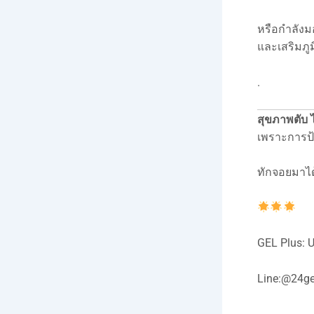
หรือกำลัง
และเสริมภูม
.
สุขภาพตับ ไต
เพราะการป
ทักจอยมาได
GEL Plus:
Line:@24ge