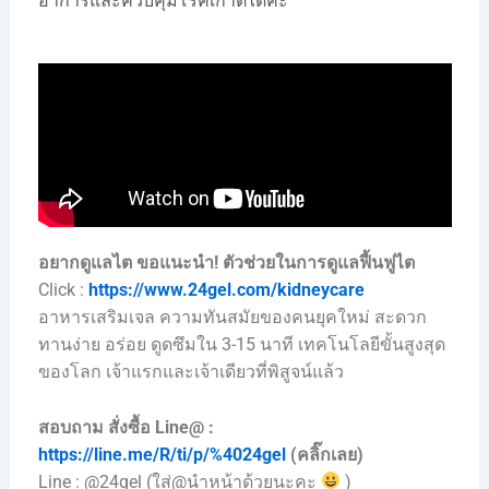
อาการและควบคุมโรคเกาต์ได้ค่ะ
อยากดูแลไต ขอแนะนำ!
ตัวช่วยในการดูแลฟื้นฟูไต
Click :
https://www.24gel.com/kidneycare
อาหารเสริมเจล ความทันสมัยของคนยุคใหม่ สะดวก
ทานง่าย อร่อย ดูดซึมใน 3-15 นาที เทคโนโลยีขั้นสูงสุด
ของโลก เจ้าแรกและเจ้าเดียวที่พิสูจน์แล้ว
สอบถาม สั่งซื้อ Line@ :
https://line.me/R/ti/p/%4024gel
(คลิ๊กเลย)
Line : @24gel (ใส่@นำหน้าด้วยนะคะ
)