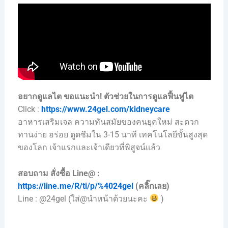
อยากดูแลไต ขอแนะนำ!
ตัวช่วยในการดูแลฟื้นฟูไต
Click :
https://www.24gel.com/kidneycare
อาหารเสริมเจล ความทันสมัยของคนยุคใหม่ สะดวก
ทานง่าย อร่อย ดูดซึมใน 3-15 นาที เทคโนโลยีขั้นสูงสุด
ของโลก เจ้าแรกและเจ้าเดียวที่พิสูจน์แล้ว
สอบถาม สั่งซื้อ Line@ :
https://line.me/R/ti/p/%4024gel
(คลิ๊กเลย)
Line : @24gel (ใส่@นำหน้าด้วยนะคะ
)