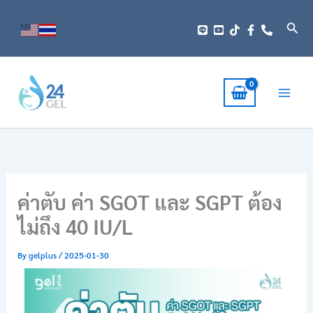
Skip
to
Sear
content
ค่าตับ ค่า SGOT และ SGPT ต้อง
ไม่ถึง 40 IU/L
By
gelplus
/
2025-01-30