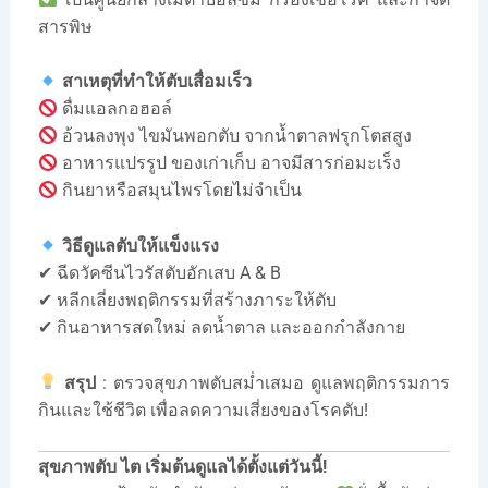
สารพิษ
สาเหตุที่ทำให้ตับเสื่อมเร็ว
ดื่มแอลกอฮอล์
อ้วนลงพุง ไขมันพอกตับ จากน้ำตาลฟรุกโตสสูง
อาหารแปรรูป ของเก่าเก็บ อาจมีสารก่อมะเร็ง
กินยาหรือสมุนไพรโดยไม่จำเป็น
วิธีดูแลตับให้แข็งแรง
✔ ฉีดวัคซีนไวรัสตับอักเสบ A & B
✔ หลีกเลี่ยงพฤติกรรมที่สร้างภาระให้ตับ
✔ กินอาหารสดใหม่ ลดน้ำตาล และออกกำลังกาย
สรุป
: ตรวจสุขภาพตับสม่ำเสมอ ดูแลพฤติกรรมการ
กินและใช้ชีวิต เพื่อลดความเสี่ยงของโรคตับ!
สุขภาพตับ ไต เริ่มต้นดูแลได้ตั้งแต่วันนี้!