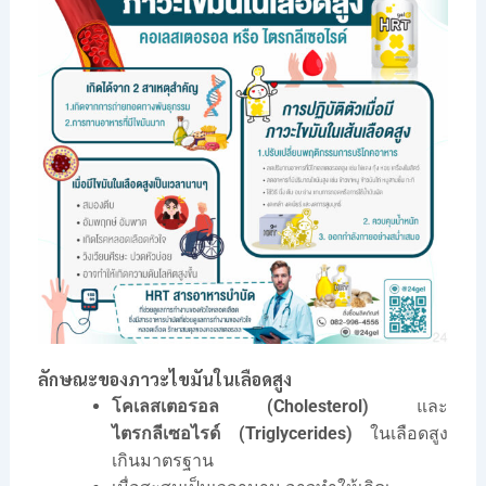
ลักษณะของภาวะไขมันในเลือดสูง
โคเลสเตอรอล (Cholesterol)
และ
ไตรกลีเซอไรด์ (Triglycerides)
ในเลือดสูง
เกินมาตรฐาน