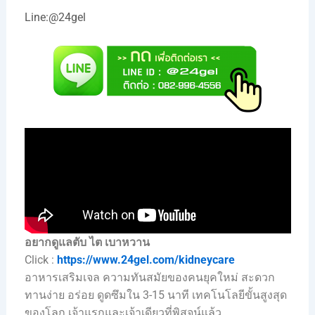
Line:
@24gel
อยากดูแลตับ ไต เบาหวาน
Click :
https://www.24gel.com/kidneycare
อาหารเสริมเจล ความทันสมัยของคนยุคใหม่ สะดวก
ทานง่าย อร่อย ดูดซึมใน 3-15 นาที เทคโนโลยีขั้นสูงสุด
ของโลก เจ้าแรกและเจ้าเดียวที่พิสูจน์แล้ว