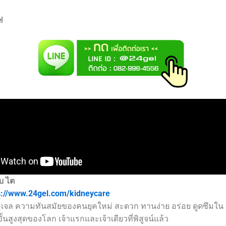
l
บ ไต
s://www.24gel.com/kidneycare
เจล ความทันสมัยของคนยุคใหม่ สะดวก ทานง่าย อร่อย ดูดซึมใน 
้นสูงสุดของโลก เจ้าแรกและเจ้าเดียวที่พิสูจน์แล้ว