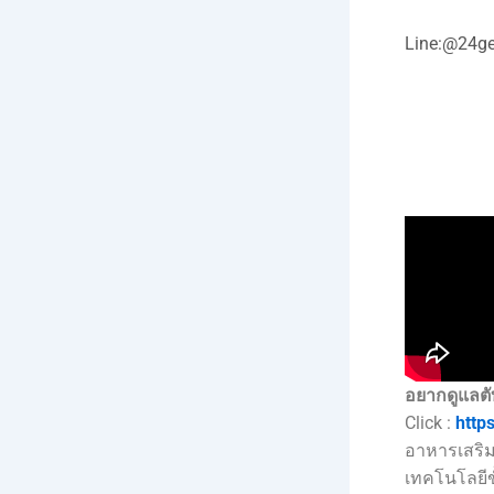
Line:
@24ge
อยากดูแลตั
Click :
http
อาหารเสริม
เทคโนโลยีขั