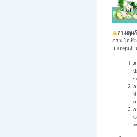
สาเหตุหลั
ภาวะไตเสื่
สาเหตุหลักท
ภ
ป
ร
ก
ท
ค
ก
แ
ล