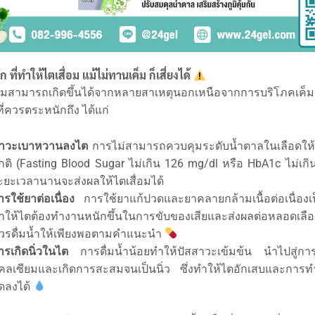
ก ที่ทำให้ไตเสื่อม แม้ไม่ทานเค็ม ก็เสี่ยงได้
อมสามารถเกิดขึ้นได้จากหลายสาเหตุนอกเหนือจากการบริโภคเค็
ี่ควรตระหนักถึง ได้แก่
าวะเบาหวานลงไต
การไม่สามารถควบคุมระดับน้ำตาลในเลือดให้
กติ (Fasting Blood Sugar ไม่เกิน 126 mg/dl หรือ HbA1c ไม่เกิน
ะยะเวลานานจะส่งผลให้ไตเสื่อมได้
ารใช้ยาต่อเนื่อง
การใช้ยาแก้ปวดและยาคลายกล้ามเนื้อต่อเนื่อง
ำให้ไตต้องทำงานหนักขึ้นในการขับของเสียและส่งผลต่อหลอดเลื
วรดื่มน้ำให้เพียงพอตามคำแนะนำ
ารเกิดนิ่วในไต
การดื่มน้ำน้อยทำให้ปัสสาวะเข้มข้น นำไปสู่กา
คลเซียมและเกิดการสะสมจนเป็นนิ่ว ซึ่งทำให้ไตอักเสบและการ
ดลงได้