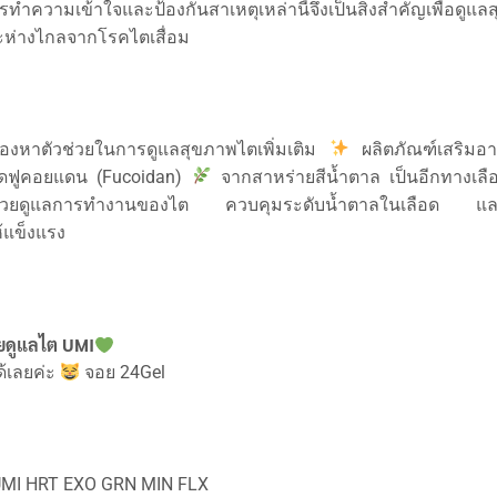
ทำความเข้าใจและป้องกันสาเหตุเหล่านี้จึงเป็นสิ่งสำคัญเพื่อดูแ
ะห่างไกลจากโรคไตเสื่อม
ี่มองหาตัวช่วยในการดูแลสุขภาพไตเพิ่มเติม
ผลิตภัณฑ์เสริมอ
กัดฟูคอยแดน (Fucoidan)
จากสาหร่ายสีน้ำตาล เป็นอีกทางเลือ
ช่วยดูแลการทำงานของไต ควบคุมระดับน้ำตาลในเลือด และ
ห้แข็งแรง
่วยดูแลไต UMI
้เลยค่ะ
จอย 24Gel
 UMI HRT EXO GRN MIN FLX