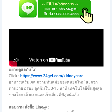
อยากดูแลตับ ไต
Click :
https://www.24gel.com/kidneycare
อาหารเสริมเจล ความทันสมัยของคนยุคใหม่ สะดวก
ทานง่าย อร่อย ดูดซึมใน 3-15 นาที เทคโนโลยีขั้นสูงสุด
ของโลก เจ้าแรกและเจ้าเดียวที่พิสูจน์แล้ว
สอบถาม สั่งซื้อ Line@ :