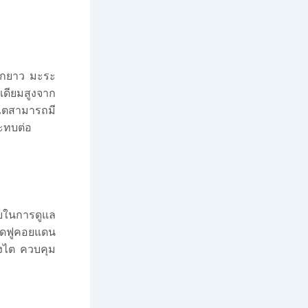
ฝักยาว มะระ
เดียมสูงจาก
ไตสามารถมี
ะทบต่อ
วยในการดูแล
กัดฟูคอยแดน
งไต ควบคุม