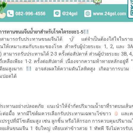
 การทานขนมจีนน้ำยาสำหรับโรคไตระยะ1-5
คไตสามารถรับประทานขนมจีนได้
แต่จำเป็นต้องใส่ใจในราย
าณให้เหมาะสมกับระยะของโรค สำหรับผู้ป่วยระยะ 1, 2, และ 3A
 สามารถรับประทานได้ 2-3 ครั้งต่อสัปดาห์ ส่วนผู้ป่วยระยะ 3B, 
่เหลือเพียง 1-2 ครั้งต่อสัปดาห์ เนื่องจากความท้าทายหลักอยู่ที่ “น
ดียมสูงมาก
อาจส่งผลให้ความดันโลหิตสูง เกิดอาการบวม หร
มปอดได้
บประทานอย่างปลอดภัย แนะนำให้จำกัดปริมาณน้ำยาที่ราดบนเส้น
๊ะต่อมื้อ หากมีไข่ต้มควรเลือกรับประทานเฉพาะไข่ขาว
และคว
งแปรรูปที่มีโซเดียมสูง เช่น ลูกชิ้น หรือไส้กรอก การควบคุมปริมาณ
โดยเส้นขนมจีน 1 จับใหญ่ เทียบเท่าข้าวสวย 1 ทัพพี จึงไม่ควรรั