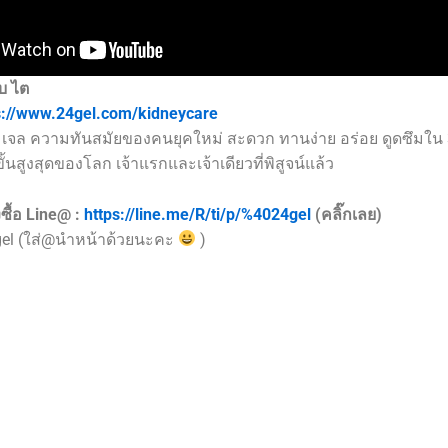
บ ไต
s://www.24gel.com/kidneycare
เจล ความทันสมัยของคนยุคใหม่ สะดวก ทานง่าย อร่อย ดูดซึมใน 
้นสูงสุดของโลก เจ้าแรกและเจ้าเดียวที่พิสูจน์แล้ว
ซื้อ Line@ :
https://line.me/R/ti/p/%4024gel
(คลิ๊กเลย)
gel (ใส่@นำหน้าด้วยนะคะ
)