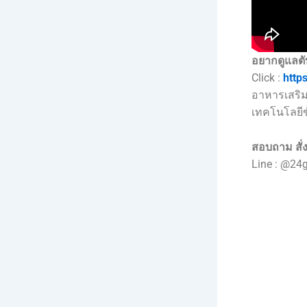
อยากดูแลตั
Click :
http
อาหารเสริม
เทคโนโลยีขั
สอบถาม สั่ง
Line : @24