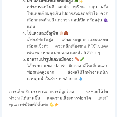
ผัก-ผลไม้ที่โพแทสเซียมสูง
อย่างบรอกโคลี คะน้า ทุเรียน ขนุน ฝรั่ง
โพแทสเซียมสูงเกินไปอาจส่งผลต่อหัวใจ ควร
เลือกกะหล่ำปลี แตงกวา แอปเปิล หรือองุ่น
แทน
ไข่แดงและธัญพืช
มีฟอสฟอรัสสูง เสี่ยงกระดูกบางและหลอด
เลือดแข็งตัว ควรหลีกเลี่ยงขนมที่ใช้ไข่แดง
เช่น ทองหยอด ฝอยทอง และถั่ว 5 สีต่าง ๆ
อาหารแปรรูปและหมักดอง
ไส้กรอก แฮม ปลาร้า ผักดอง มีโซเดียมและ
ฟอสเฟตสูงมาก ส่งผลให้ไตทำงานหนัก
ควบคุมน้ำในร่างกายลำบาก
การเลือกรับประทานอาหารที่ถูกต้อง จะช่วยให้ไต
ทำงานได้นานขึ้น ลดความเสี่ยงการฟอกไต และมี
คุณภาพชีวิตที่ดีขึ้นค่ะ