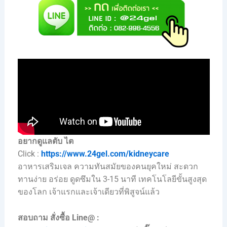
อยากดูแลตับ ไต
Click :
https://www.24gel.com/kidneycare
อาหารเสริมเจล ความทันสมัยของคนยุคใหม่ สะดวก
ทานง่าย อร่อย ดูดซึมใน 3-15 นาที เทคโนโลยีขั้นสูงสุด
ของโลก เจ้าแรกและเจ้าเดียวที่พิสูจน์แล้ว
สอบถาม สั่งซื้อ Line@ :