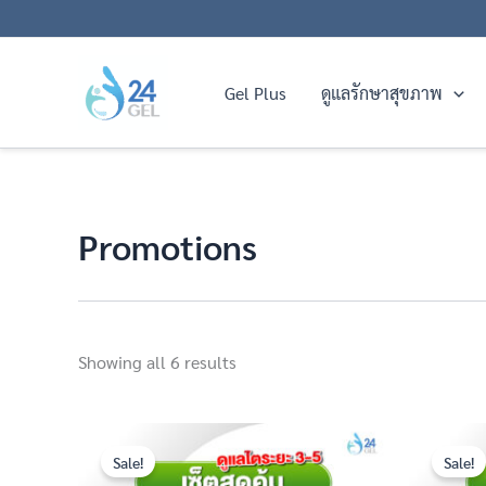
Skip
to
content
Gel Plus
ดูแลรักษาสุขภาพ
Promotions
Showing all 6 results
Original
Current
price
price
Sale!
Sale!
was:
is: