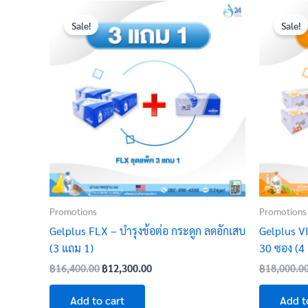
Original
Current
price
price
Sale!
Sale!
was:
is:
฿16,400.00.
฿12,300.00.
Promotions
Promotions
Gelplus FLX – บำรุงข้อต่อ กระดูก ลดอักเสบ
Gelplus VI
(3 แถม 1)
30 ซอง (4
฿
16,400.00
฿
12,300.00
฿
18,000.0
Add to cart
Add t