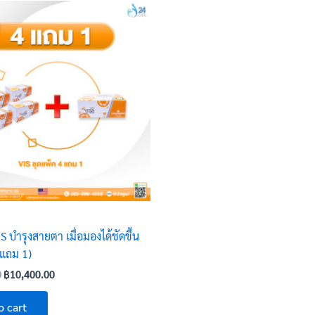
Original
Current
price
price
was:
is:
฿18,000.00.
฿10,400.00.
S บำรุงสายตา เมื่อมองได้ชัดขึ้น
 แถม 1)
0
฿
10,400.00
o cart