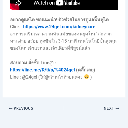
อยากดูแลไต ขอแนะนำ!
ตัวช่วยในการดูแลฟื้นฟูไต
Click :
https://www.24gel.com/kidneycare
อาหารเสริมเจล ความทันสมัยของคนยุคใหม่ สะดวก
ทานง่าย อร่อย ดูดซึมใน 3-15 นาที เทคโนโลยีขั้นสูงสุด
ของโลก เจ้าแรกและเจ้าเดียวที่พิสูจน์แล้ว
สอบถาม สั่งซื้อ Line@ :
https://line.me/R/ti/p/%4024gel
(คลิ๊กเลย)
Line : @24gel (ใส่@นำหน้าด้วยนะคะ
)
PREVIOUS
NEXT