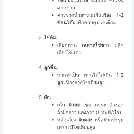
โซเดียมในน้ำยาขนมจีน ~1,700
มก./จาน
ควรราดน้ำยาขนมจีนเพียง
1-2
ช้อนโต๊ะ
เพื่อควบคุมโซเดียม
ไข่ต้ม:
เลือกทาน
เฉพาะไข่ขาว
หลีก
เลี่ยงไข่แดง
ลูกชิ้น:
หากจำเป็น ทานได้ไม่เกิน
1-2
ลูก
เนื่องจากโซเดียมสูง
ผัก:
เน้น
ผักสด
เช่น มะระ ถั่วงอก
ถั่วฝักยาว แตงกวา (1 ทัพพี/มื้อ)
หลีกเลี่ยง
ผักดอง
หรือผักแปรรูป
เพราะมีโซเดียมสูง