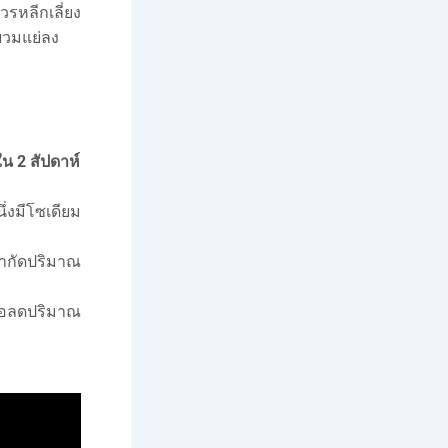
รหลีกเลี่ยง
บวมแย่ลง
ใน 2 สัปดาห์
่งมีโซเดียม
จำกัดปริมาณ
ื่อลดปริมาณ