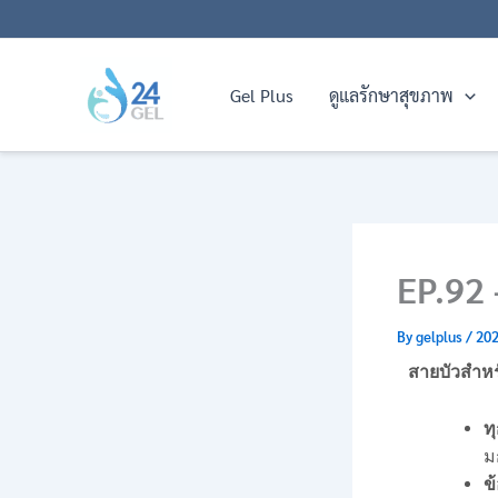
Skip
to
content
Gel Plus
ดูแลรักษาสุขภาพ
EP.92 
By
gelplus
/
202
สายบัวสำหรั
ท
ม
ข