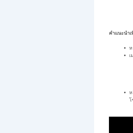
คำแนะนำเพิ
ห
เ
ห
โ