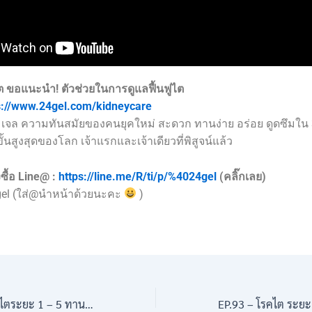
ต ขอแนะนำ!
ตัวช่วยในการดูแลฟื้นฟูไต
s://www.24gel.com/kidneycare
เจล ความทันสมัยของคนยุคใหม่ สะดวก ทานง่าย อร่อย ดูดซึมใน 
้นสูงสุดของโลก เจ้าแรกและเจ้าเดียวที่พิสูจน์แล้ว
ซื้อ Line@ :
https://line.me/R/ti/p/%4024gel
(คลิ๊กเลย)
gel (ใส่@นำหน้าด้วยนะคะ
)
EP.91 – หน่อไม้ โรคไตระยะ 1 – 5 ทานได้หรือไม่