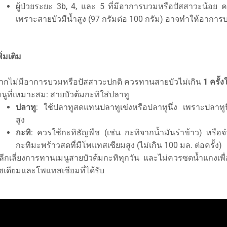
ผู้ป่วยระยะ 3b, 4, และ 5 ที่มีอาการบวมหรือปัสสาวะน้อย คว
เพราะสายบัวมีน้ำสูง (97 กรัมต่อ 100 กรัม) อาจทำให้อาการ
่มเติม
ากไม่มีอาการบวมหรือปัสสาวะปกติ ควรทานสายบัวไม่เกิน
1 ครั้ง
มนูที่เหมาะสม: สายบัวต้มกะทิใส่ปลาทู
ปลาทู
: ใช้ปลาทูสดแทนปลาทูเข่งหรือปลาทูนึ่ง เพราะปลาทูนึ
สูง
กะทิ
: ควรใช้กะทิธัญพืช (เช่น กะทิจากน้ำมันรำข้าว) หรือ
กะทิมะพร้าวสดที่มีโพแทสเซียมสูง (ไม่เกิน 100 มล. ต่อครั้ง)
ลีกเลี่ยงการทานเมนูสายบัวต้มกะทิทุกวัน และไม่ควรซดน้ำแกงเพ
ซเดียมและโพแทสเซียมที่ได้รับ