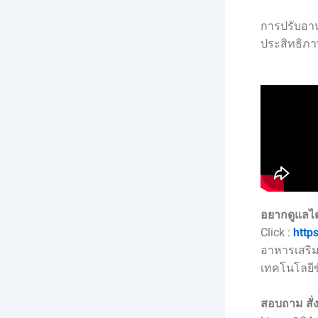
การปรับอาห
ประสิทธิภา
อยากดูแลไ
Click :
http
อาหารเสริม
เทคโนโลยีขั
สอบถาม สั่ง