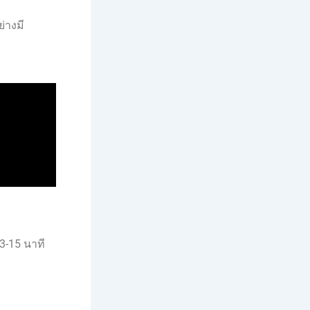
่างมี
3-15 นาที