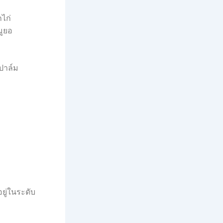
กไก่
มูยอ
นปาล์ม
ยู่ในระดับ