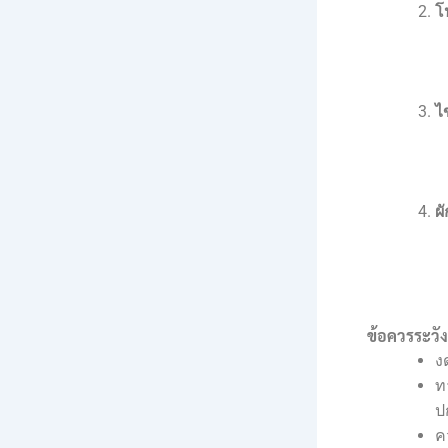
โ
ไ
ผ
ข้อควรระวังเ
งด
ท
ป
ค