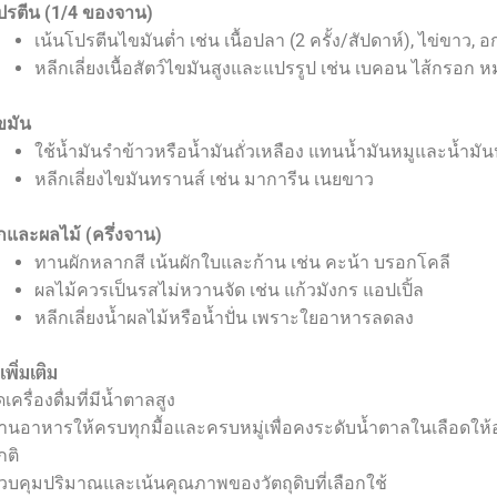
ปรตีน (1/4 ของจาน)
เน้นโปรตีนไขมันต่ำ เช่น เนื้อปลา (2 ครั้ง/สัปดาห์), ไข่ขาว, อ
หลีกเลี่ยงเนื้อสัตว์ไขมันสูงและแปรรูป เช่น เบคอน ไส้กรอก ห
ขมัน
ใช้น้ำมันรำข้าวหรือน้ำมันถั่วเหลือง แทนน้ำมันหมูและน้ำมั
หลีกเลี่ยงไขมันทรานส์ เช่น มาการีน เนยขาว
ักและผลไม้ (ครึ่งจาน)
ทานผักหลากสี เน้นผักใบและก้าน เช่น คะน้า บรอกโคลี
ผลไม้ควรเป็นรสไม่หวานจัด เช่น แก้วมังกร แอปเปิ้ล
หลีกเลี่ยงน้ำผลไม้หรือน้ำปั่น เพราะใยอาหารลดลง
พิ่มเติม
เครื่องดื่มที่มีน้ำตาลสูง
านอาหารให้ครบทุกมื้อและครบหมู่เพื่อคงระดับน้ำตาลในเลือดให้อ
กติ
วบคุมปริมาณและเน้นคุณภาพของวัตถุดิบที่เลือกใช้