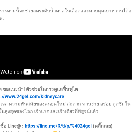
ารตามนี้จะช่วยลดระดับน้ำตาลในเลือดและควบคุมเบาหวานได้อย
พ.
ต ขอแนะนำ!
ตัวช่วยในการดูแลฟื้นฟูไต
s://www.24gel.com/kidneycare
เจล ความทันสมัยของคนยุคใหม่ สะดวก ทานง่าย อร่อย ดูดซึมใน 
้นสูงสุดของโลก เจ้าแรกและเจ้าเดียวที่พิสูจน์แล้ว
ซื้อ Line@ :
https://line.me/R/ti/p/%4024gel
(คลิ๊กเลย)