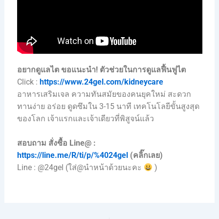
อยากดูแลไต ขอแนะนำ!
ตัวช่วยในการดูแลฟื้นฟูไต
Click :
https://www.24gel.com/kidneycare
อาหารเสริมเจล ความทันสมัยของคนยุคใหม่ สะดวก
ทานง่าย อร่อย ดูดซึมใน 3-15 นาที เทคโนโลยีขั้นสูงสุด
ของโลก เจ้าแรกและเจ้าเดียวที่พิสูจน์แล้ว
สอบถาม สั่งซื้อ Line@ :
https://line.me/R/ti/p/%4024gel
(คลิ๊กเลย)
Line : @24gel (ใส่@นำหน้าด้วยนะคะ
)