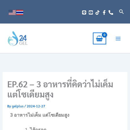
Skip
to
Sear
content
EP.62 – 3 อาหารที่คิดว่าไม่เค็ม
แต่โซเดียมสูง
By
gelplus
/
2024-12-27
3 อาหารไม่เค็ม แต่โซเดียมสูง
ไส้กรอก