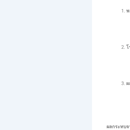
พ
โ
ผ
ผลกระทบจา