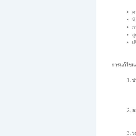
ค
ท
ก
ส
เ
การแก้ไขแล
ป
อ
ร