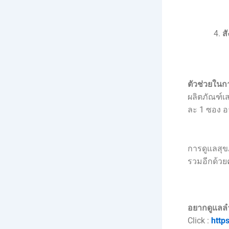
ส
ตัวช่วยในก
ผลิตภัณฑ์เ
ละ 1 ซอง อ
การดูแลสุข
รวมอีกด้วย
อยากดูแลล
Click :
http