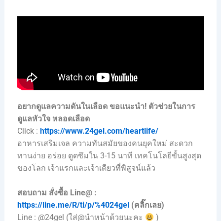
อยากดูแลความดันในเลือด ขอแนะนำ!
ตัวช่วยในการ
ดูแลหัวใจ หลอดเลือด
Click :
https://www.24gel.com/heartlife/
อาหารเสริมเจล ความทันสมัยของคนยุคใหม่ สะดวก
ทานง่าย อร่อย ดูดซึมใน 3-15 นาที เทคโนโลยีขั้นสูงสุด
ของโลก เจ้าแรกและเจ้าเดียวที่พิสูจน์แล้ว
สอบถาม สั่งซื้อ Line@ :
https://line.me/R/ti/p/%4024gel
(คลิ๊กเลย)
Line : @24gel (ใส่@นำหน้าด้วยนะคะ
)