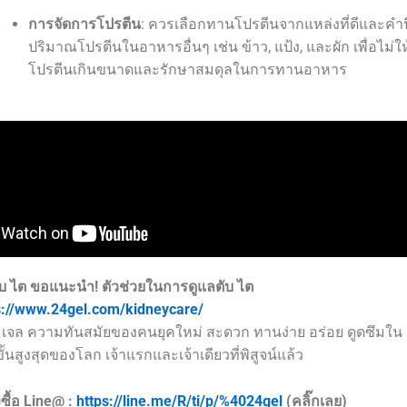
การจัดการโปรตีน
: ควรเลือกทานโปรตีนจากแหล่งที่ดีและคำน
ปริมาณโปรตีนในอาหารอื่นๆ เช่น ข้าว, แป้ง, และผัก เพื่อไม่ให
โปรตีนเกินขนาดและรักษาสมดุลในการทานอาหาร
ับ ไต ขอแนะนำ!
ตัวช่วยในการดูแลตับ ไต
s://www.24gel.com/kidneycare/
เจล ความทันสมัยของคนยุคใหม่ สะดวก ทานง่าย อร่อย ดูดซึมใน 
้นสูงสุดของโลก เจ้าแรกและเจ้าเดียวที่พิสูจน์แล้ว
ซื้อ Line@ :
https://line.me/R/ti/p/%4024gel
(คลิ๊กเลย)