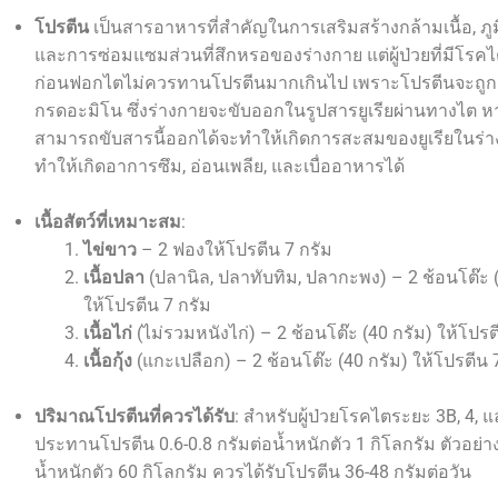
โปรตีน
เป็นสารอาหารที่สำคัญในการเสริมสร้างกล้ามเนื้อ, ภูมิ
และการซ่อมแซมส่วนที่สึกหรอของร่างกาย แต่ผู้ป่วยที่มีโร
ก่อนฟอกไตไม่ควรทานโปรตีนมากเกินไป เพราะโปรตีนจะถูกย
กรดอะมิโน ซึ่งร่างกายจะขับออกในรูปสารยูเรียผ่านทางไต ห
สามารถขับสารนี้ออกได้จะทำให้เกิดการสะสมของยูเรียในร่
ทำให้เกิดอาการซึม, อ่อนเพลีย, และเบื่ออาหารได้
เนื้อสัตว์ที่เหมาะสม
:
ไข่ขาว
– 2 ฟองให้โปรตีน 7 กรัม
เนื้อปลา
(ปลานิล, ปลาทับทิม, ปลากะพง) – 2 ช้อนโต๊ะ (
ให้โปรตีน 7 กรัม
เนื้อไก่
(ไม่รวมหนังไก่) – 2 ช้อนโต๊ะ (40 กรัม) ให้โปรต
เนื้อกุ้ง
(แกะเปลือก) – 2 ช้อนโต๊ะ (40 กรัม) ให้โปรตีน 
ปริมาณโปรตีนที่ควรได้รับ
: สำหรับผู้ป่วยโรคไตระยะ 3B, 4, 
ประทานโปรตีน 0.6-0.8 กรัมต่อน้ำหนักตัว 1 กิโลกรัม ตัวอย่า
น้ำหนักตัว 60 กิโลกรัม ควรได้รับโปรตีน 36-48 กรัมต่อวัน