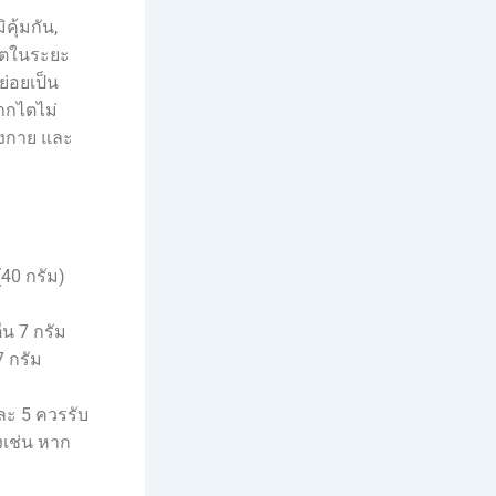
คุ้มกัน,
คไตในระยะ
่อยเป็น
ากไตไม่
างกาย และ
40 กรัม)
ีน 7 กรัม
7 กรัม
และ 5 ควรรับ
งเช่น หาก