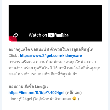
อยากดูแลไต ขอแนะนำ!
ตัวช่วยในการดูแลฟื้นฟูไต
Click :
https://www.24gel.com/kidneycare
อาหารเสริมเจล ความทันสมัยของคนยุคใหม่ สะดวก
ทานง่าย อร่อย ดูดซึมใน 3-15 นาที เทคโนโลยีขั้นสูงสุด
ของโลก เจ้าแรกและเจ้าเดียวที่พิสูจน์แล้ว
สอบถาม สั่งซื้อ Line@ :
https://line.me/R/ti/p/%4024gel
(คลิ๊กเลย)
Line : @24gel (ใส่@นำหน้าด้วยนะคะ
)