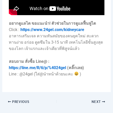
อยากดูแลไต ขอแนะนำ!
ตัวช่วยในการดูแลฟื้นฟูไต
Click :
https://www.24gel.com/kidneycare
อาหารเสริมเจล ความทันสมัยของคนยุคใหม่ สะดวก
ทานง่าย อร่อย ดูดซึมใน 3-15 นาที เทคโนโลยีขั้นสูงสุด
ของโลก เจ้าแรกและเจ้าเดียวที่พิสูจน์แล้ว
สอบถาม สั่งซื้อ Line@ :
https://line.me/R/ti/p/%4024gel
(คลิ๊กเลย)
Line : @24gel (ใส่@นำหน้าด้วยนะคะ
)
PREVIOUS
NEXT