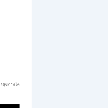
ูแลสุขภาพไต