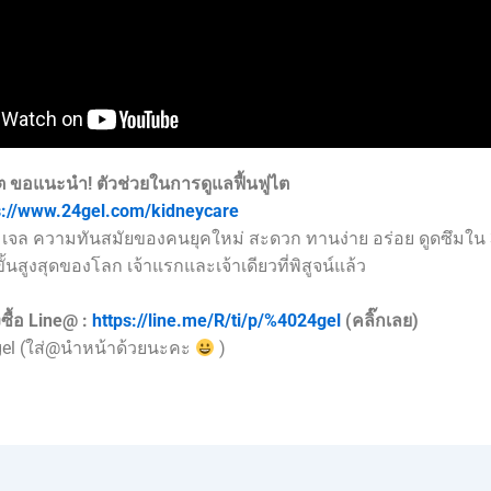
ต ขอแนะนำ!
ตัวช่วยในการดูแลฟื้นฟูไต
://
www.24gel.com/kidneycare
เจล ความทันสมัยของคนยุคใหม่ สะดวก ทานง่าย อร่อย ดูดซึมใน 
้นสูงสุดของโลก เจ้าแรกและเจ้าเดียวที่พิสูจน์แล้ว
ซื้อ Line@ :
https://line.me/R/ti/p/%4024gel
(คลิ๊กเลย)
gel (ใส่@นำหน้าด้วยนะคะ
)