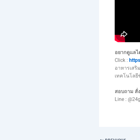
อยากดูแลไ
Click :
https
อาหารเสริม
เทคโนโลยีขั
สอบถาม สั่ง
Line : @24
PREVIOUS